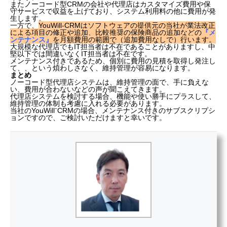
またノーコード型CRMの会社や代理店はカスタマイズ費用や保
守サービスで収益を上げており、システム利用料の他に費用が発
生します。
一方で、
YouWill-CRMはソフトウェアの提供元の当社が業法改正
による項目の修正や追加、比較推奨の保険商品の追加などの
『メ
ンテナンス』
を月額費用の範囲で（追加費用なしで）行います。
大規模な代理店でもIT担当者は不在であることがありますし、中
堅以下では間違いなくIT担当者は不在です。
メンテナンス付きであるため、個別に費用の見積を取得し発注し
て、、という煩わしさなく、維持管理が容易になります。
まとめ
ノーコード型代理店システムは、維持管理の面で、手に負えな
い、費用が合わないなどの声が聞こえてきます。
代理店システムを検討する場合、機能や使い勝手にプラスして、
維持管理の体制も考慮に入れる必要があります。
当社のYouWill⁻CRMの場合、メンテナンス付きのサブスクリプシ
ョンですので、ご検討いただけますと幸いです。