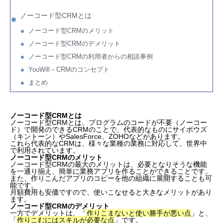
ノーコード型CRMとは
ノーコード型CRMのメリット
ノーコード型CRMのデメリット
ノーコード型CRMの利用者からの相談事例
YouWill－CRMのコンセプト
まとめ
ノーコード型CRMとは
ノーコード型CRMとは、プログラムのコードが不要（ノーコー
ド）で開発のできるCRMのことで、代表的なものにサイボウズ
（キントーン）やSalesForce、ZOHOなどがあります。
これら代表的なCRMは、様々な業種の業務に対応して、世界中
で利用されています。
ノーコード型CRMのメリット
ノーコード型CRMの最大のメリットは、必要となりそうな機能
を一通り揃え、簡単に業務アプリを作ることができることです。
また、作りこんだアプリのコピーを他の組織に展開することも可
能です。
月額費用も安価ですので、使いこなせると大きなメリットがあり
ます。
ノーコード型CRMのデメリット
一方でデメリットは、「
作りこまないと使い勝手が悪い点
」と、
「
作りこむにはスキルが必要な点
」です。