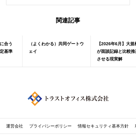
営業、金融システム開発および業務改革
に従事後、2017年に株式会社トラストオ
フィスを設立。ライフプランソフトおよ
関連記事
び保険代理店向けCRM「YouWill-CRM」
を開発・提供している。 自社で保険代理
店を経営し、代理店経営者・業務管理責
（よくわかる）共同ゲートウ
【2026年6月】大規模代理店
任者として募集業務・顧客管理・業法対
応の実務を自ら経験。その現場感覚をプ
ェイ
が面談記録と比較推奨を定着
ロダクト開発と代理店支援に活かし続け
させる現実解
ている。
運営会社
プライバシーポリシー
情報セキュリティ基本方針