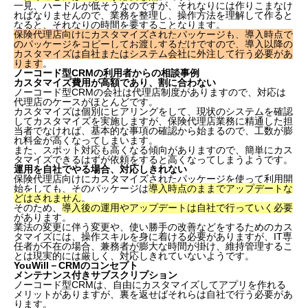
一見、ハードルが低そうなのですが、それなりには作りこまなけ
ればなりませんので、業務を整理し、操作方法を理解して作ると
なると、それなりの時間を要することなります。
保険代理店向けにカスタマイズされたパッケージも、導入時点で
のパッケージをコピーしてお渡しするだけですので、導入以降の
カスタマイズは自社またはシステム会社に外注して行う必要があ
ります
。
ノーコード型CRMの利用者からの相談事例
カスタマイズ費用が高額であり、割に合わない
ノーコード型CRMの会社は代理店制度がありますので、対応は
代理店のケースがほとんどです。
カスタマイズは個別にヒアリングをして、現状のシステムを確認
してカスタマイズを実施しますが、保険代理店業務に精通した担
当者でなければ、基本的な事項の確認から始まるので、工数が膨
れ料金が高くなってしまいます。
また、スポット対応も高くなる傾向がありますので、簡単にカス
タマイズできるはずが依頼をすると高くなってしまうようです。
運用を自社でやる場合、対応しきれない
保険代理店向けにカスタマイズされたパッケージを使って利用開
始をしても、そのパッケージは
導入時点のままでアップデートな
どはされません
。
そのため、
導入後の運用やアップデートは自社で行っていく必要
があります。
業法の変更に伴う変更や、使い勝手の改善などをするためのカス
タマイズには、操作スキルを身に着ける必要がありますが、IT専
任者が不在の場合、兼務者が膨大な時間が掛け、維持管理するこ
とは現実的には厳しく、対応しきれていないようです。
YouWill－CRMのコンセプト
メンテナンス付きサブスクリプション
ノーコード型CRMは、自由にカスタマイズしてアプリを作れる
メリットがありますが、裏を返せばそれらは自社で行う必要があ
ります。