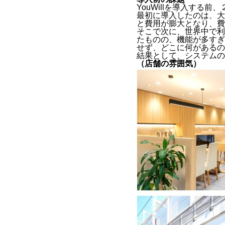
YouWillを導入する
最初に導入したのは、大
と費用が膨大となり、費
そこで次に、世界中で利
たものの、機能が多すぎ
せず
、どこに何があるの
結果として、システムの
（店舗の雰囲気）