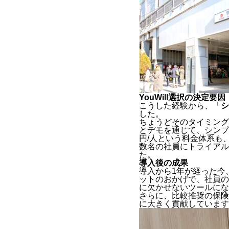
YouWill選択の決定要因
こうした経験から、「
シ
した。
ちょうどそのタイミング
とデモを通じて、シンプ
円/人という料金体系も
数名の社員にトライアル
た。
導入後の成果
導入から1年が経った今
ットのおかげで、社員の
に欠かせないツールにな
さらに、比較推奨の保険
に大きく貢献しています