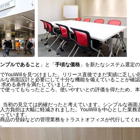
ンプルであること
」と「
手頃な価格
」を新たなシステム選定の
でYouWillを見つけました。リリース直後でまだ実績に乏し
ルな画面設計と必要にして十分な機能を備えていることが確認で
、求める条件を満たしていました。
で使ってもらったところ、使いやすいとの評価を得たため、本
、当初の見立ては的確だったと考えています。シンプルな画面
入力負担は大幅に軽減されました。YouWillを中心とした業
っています。
商品の登録などの管理業務をトラストオフィスが代行してくれ
。