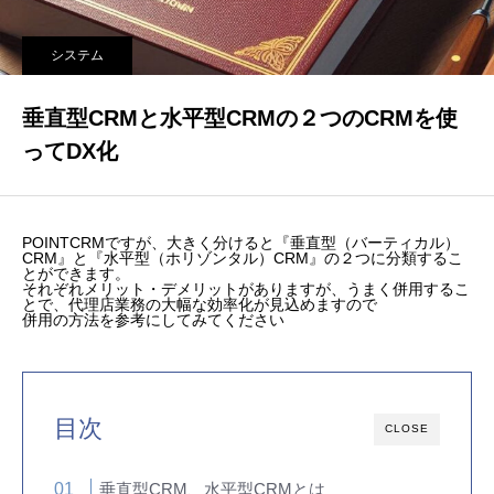
システム
垂直型CRMと水平型CRMの２つのCRMを使
ってDX化
POINT
CRMですが、大きく分けると『垂直型（バーティカル）
CRM』と『水平型（ホリゾンタル）CRM』の２つに分類するこ
とができます。
それぞれメリット・デメリットがありますが、うまく併用するこ
とで、代理店業務の大幅な効率化が見込めますので
併用の方法を参考にしてみてください
目次
CLOSE
垂直型CRM、水平型CRMとは