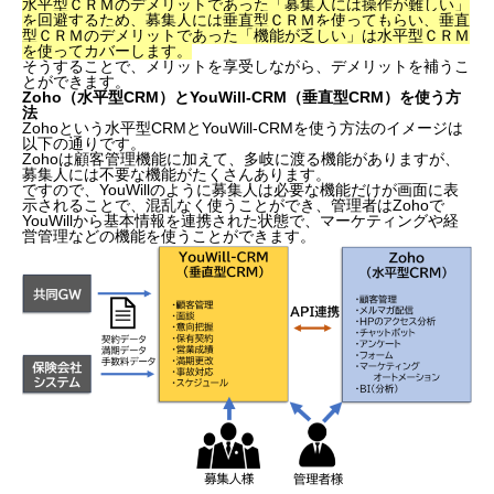
水平型ＣＲＭのデメリットであった「募集人には操作が難しい」
を回避するため、募集人には垂直型ＣＲＭを使ってもらい、垂直
型ＣＲＭのデメリットであった「機能が乏しい」は水平型ＣＲＭ
を使ってカバーします。
そうすることで、メリットを享受しながら、デメリットを補うこ
とができます。
Zoho（水平型CRM）とYouWill-CRM（垂直型CRM）を使う方
法
Zohoという水平型CRMとYouWill-CRMを使う方法のイメージは
以下の通りです。
Zohoは顧客管理機能に加えて、多岐に渡る機能がありますが、
募集人には不要な機能がたくさんあります。
ですので、YouWillのように募集人は必要な機能だけが画面に表
示されることで、混乱なく使うことができ、管理者はZohoで
YouWillから基本情報を連携された状態で、マーケティングや経
営管理などの機能を使うことができます。