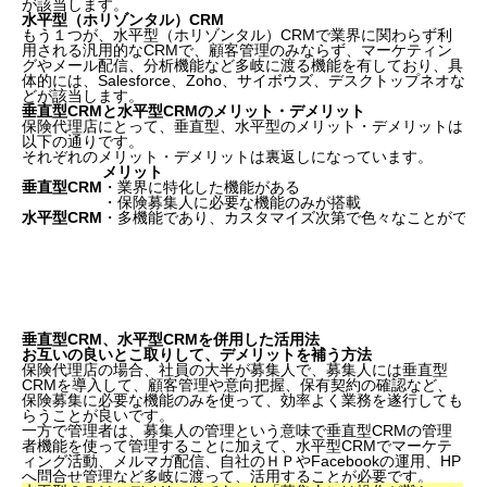
が該当します。
水平型（ホリゾンタル）CRM
もう１つが、水平型（ホリゾンタル）CRMで業界に関わらず利
用される汎用的なCRMで、顧客管理のみならず、マーケティン
グやメール配信、分析機能など多岐に渡る機能を有しており、具
体的には、Salesforce、Zoho、サイボウズ、デスクトップネオな
どが該当します。
垂直型CRMと水平型CRMのメリット・デメリット
保険代理店にとって、垂直型、水平型のメリット・デメリットは
以下の通りです。
それぞれのメリット・デメリットは裏返しになっています。
メリット
垂直型CRM
・業界に特化した機能がある
・保険募集人に必要な機能のみが搭載
水平型CRM
・多機能であり、カスタマイズ次第で色々なことができ
垂直型CRM、水平型CRMを併用した活用法
お互いの良いとこ取りして、デメリットを補う方法
保険代理店の場合、社員の大半が募集人で、
募集人には垂直型
CRMを導入して、顧客管理や意向把握、保有契約の確認など、
保険募集に必要な機能のみを使って、効率よく業務を遂行しても
らう
ことが良いです。
一方で管理者は、募集人の管理という意味で垂直型CRMの管理
者機能を使って管理することに加えて、
水平型CRMでマーケテ
ィング活動、メルマガ配信、自社のＨＰやFacebookの運用、HP
へ問合せ管理など多岐に渡って、活用
することが必要です。