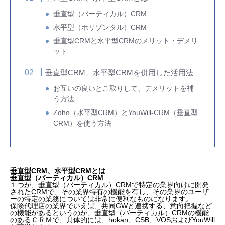
垂直型（バーティカル）CRM
水平型（ホリゾンタル）CRM
垂直型CRMと水平型CRMのメリット・デメリ
ット
垂直型CRM、水平型CRMを併用した活用法
お互いの良いとこ取りして、デメリットを補
う方法
Zoho（水平型CRM）とYouWill-CRM（垂直型
CRM）を使う方法
垂直型CRM、水平型CRMとは
垂直型（バーティカル）CRM
１つが、垂直型（バーティカル）CRMで特定の業界向けに開発
されたCRMで、その業界特有の機能を有し、その業界のユーザ
ーの特定の業務については非常に便利なものになります。
保険代理店の業界でいえば、共同GWと連携する、意向把握など
の機能があるというのが、垂直型（バーティカル）CRMの機能
のあるＣＲＭで、具体的には、hokan、CSB、VOSおよびYouWill