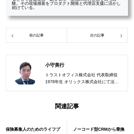
験。その現場感覚をプロダクト開発と代理店支援に活かし
続けている。
前の記事
次の記事
小守美行
トラストオフィス株式会社 代表取締役
1978年生 オリックス株式会社にて法人
営業、金融システム開発および業務改革
に従事後、2017年に株式会社トラストオ
フィスを設立。ライフプランソフトおよ
関連記事
び保険代理店向けCRM「YouWill-CRM」
を開発・提供している。 自社で保険代理
店を経営し、代理店経営者・業務管理責
ノーコード型CRMから乗換
【2026年最新】自社に合う
任者として募集業務・顧客管理・業法対