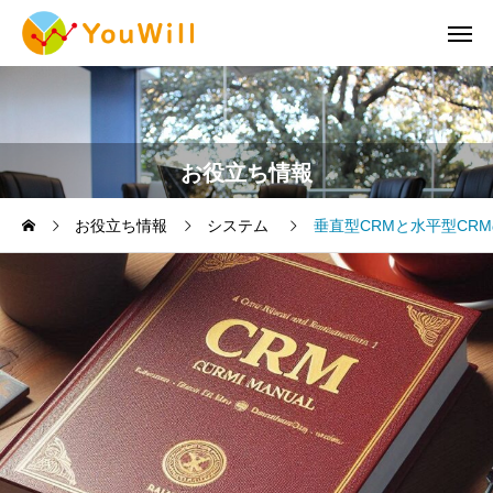
お役立ち情報
お役立ち情報
システム
垂直型CRMと水平型CR