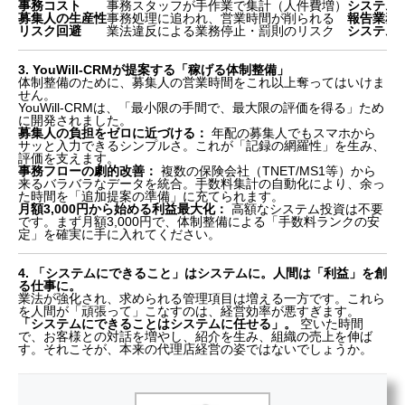
事務コスト
事務スタッフが手作業で集計（人件費増）
システム
募集人の生産性
事務処理に追われ、営業時間が削られる
報告業務
リスク回避
業法違反による業務停止・罰則のリスク
システム
3. YouWill-CRMが提案する「稼げる体制整備」
体制整備のために、募集人の営業時間をこれ以上奪ってはいけま
せん。
YouWill-CRMは、「最小限の手間で、最大限の評価を得る」ため
に開発されました。
募集人の負担をゼロに近づける：
年配の募集人でもスマホから
サッと入力できるシンプルさ。これが「記録の網羅性」を生み、
評価を支えます。
事務フローの劇的改善：
複数の保険会社（TNET/MS1等）から
来るバラバラなデータを統合。手数料集計の自動化により、余っ
た時間を「追加提案の準備」に充てられます。
月額3,000円から始める利益最大化：
高額なシステム投資は不要
です。まず月額3,000円で、体制整備による「手数料ランクの安
定」を確実に手に入れてください。
4. 「システムにできること」はシステムに。人間は「利益」を創
る仕事に。
業法が強化され、求められる管理項目は増える一方です。これら
を人間が「頑張って」こなすのは、経営効率が悪すぎます。
「システムにできることはシステムに任せる」。
空いた時間
で、お客様との対話を増やし、紹介を生み、組織の売上を伸ば
す。それこそが、本来の代理店経営の姿ではないでしょうか。