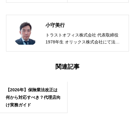
小守美行
トラストオフィス株式会社 代表取締役
1978年生 オリックス株式会社にて法人
営業、金融システム開発および業務改革
に従事後、2017年に株式会社トラストオ
フィスを設立。ライフプランソフトおよ
関連記事
び保険代理店向けCRM「YouWill-CRM」
を開発・提供している。 自社で保険代理
店を経営し、代理店経営者・業務管理責
【2026年】保険業法改正は
任者として募集業務・顧客管理・業法対
応の実務を自ら経験。その現場感覚をプ
何から対応すべき？代理店向
ロダクト開発と代理店支援に活かし続け
け実務ガイド
ている。