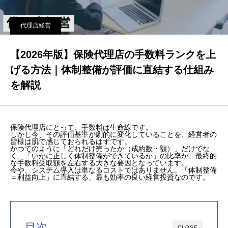
代理店経営
【2026年版】保険代理店の手数料ランクを上
げる方法｜体制整備が評価に直結する仕組み
を解説
保険代理店にとって、手数料は生命線です。
しかし今、その評価基準が劇的に変化していることを、経営者の
皆様は肌で感じておられるはずです。
かつてのように「どれだけ売ったか（成約数・額）」だけでな
く、「いかに正しく体制整備ができているか」の比率が、最終的
な手数料受取額を左右する大きな要因となっています。
今や、システム導入は単なるコストではありません。「体制整備
＝利益向上」に直結する、最も効率の良い経営投資なのです。
目次
CLOSE