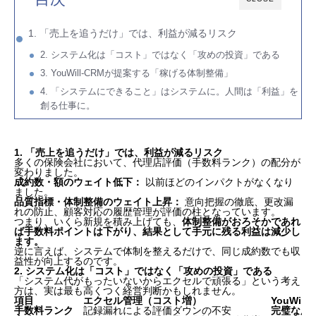
1. 「売上を追うだけ」では、利益が減るリスク
2. システム化は「コスト」ではなく「攻めの投資」である
3. YouWill-CRMが提案する「稼げる体制整備」
4. 「システムにできること」はシステムに。人間は「利益」を
創る仕事に。
1. 「売上を追うだけ」では、利益が減るリスク
多くの保険会社において、代理店評価（手数料ランク）の配分が
変わりました。
成約数・額のウェイト低下：
以前ほどのインパクトがなくなり
ました。
品質指標・体制整備のウェイト上昇：
意向把握の徹底、更改漏
れの防止、顧客対応の履歴管理が評価の柱となっています。
つまり、いくら新規を積み上げても、
体制整備がおろそかであれ
ば手数料ポイントは下がり、結果として手元に残る利益は減少し
ます。
逆に言えば、システムで体制を整えるだけで、同じ成約数でも収
益性が向上するのです。
2. システム化は「コスト」ではなく「攻めの投資」である
「システム代がもったいないからエクセルで頑張る」という考え
方は、実は最も高くつく経営判断かもしれません。
項目
エクセル管理（コスト増）
YouWil
手数料ランク
記録漏れによる評価ダウンの不安
完璧な履