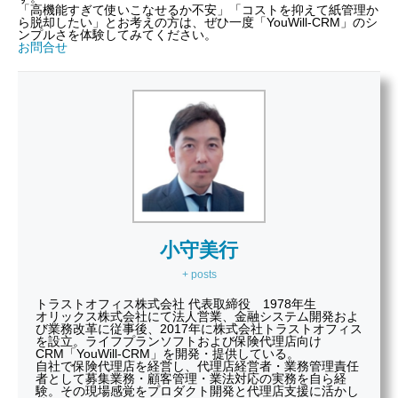
「高機能すぎて使いこなせるか不安」「コストを抑えて紙管理か
ら脱却したい」とお考えの方は、ぜひ一度「YouWill-CRM」のシ
ンプルさを体験してみてください。
お問合せ
小守美行
+ posts
トラストオフィス株式会社 代表取締役 1978年生
オリックス株式会社にて法人営業、金融システム開発およ
び業務改革に従事後、2017年に株式会社トラストオフィス
を設立。ライフプランソフトおよび保険代理店向け
CRM「YouWill-CRM」を開発・提供している。
自社で保険代理店を経営し、代理店経営者・業務管理責任
者として募集業務・顧客管理・業法対応の実務を自ら経
験。その現場感覚をプロダクト開発と代理店支援に活かし