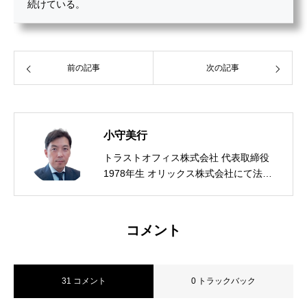
続けている。
前の記事
次の記事
小守美行
トラストオフィス株式会社 代表取締役
1978年生 オリックス株式会社にて法人
営業、金融システム開発および業務改革
に従事後、2017年に株式会社トラストオ
フィスを設立。ライフプランソフトおよ
コメント
び保険代理店向けCRM「YouWill-CRM」
を開発・提供している。 自社で保険代理
店を経営し、代理店経営者・業務管理責
31 コメント
0 トラックバック
任者として募集業務・顧客管理・業法対
応の実務を自ら経験。その現場感覚をプ