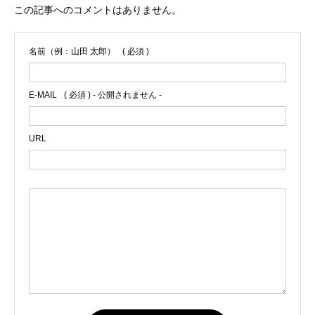
ロダクト開発と代理店支援に活かし続け
この記事へのコメントはありません。
ている。
名前（例：山田 太郎）
( 必須 )
E-MAIL
( 必須 ) - 公開されません -
URL