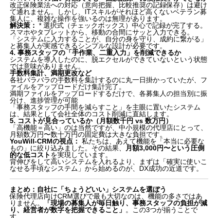
改正保険業法への対応（意向把握、比較推奨の記録保存）は避け
て通れません。しかし、ITスキルがそれほど高くないベテラン募
集人に、複雑な操作を強いるのは無理があります。
解決策：
* 選択式（チェックボックス）中心で記録が完了する。
スマホやタブレットから、移動の合間にサッと入力できる。
「システムに入力することが、自分の身を守り、成約に繋がる」
と募集人が実感できるシンプルな設計が必要です。
4. 事務スタッフの「手作業、二重入力」を削減できるか
システムを導入したのに、脱エクセルができていないという状態
では意味がありません。
手数料集計、満期更改など
各社バラバラの手数料を集計するのに丸一日掛かっていたが、フ
ァイルをアップロードだけ集計完了。
満期ファイルをアップロードするだけで、各募集人の担当別に振
分け、進捗管理が可能
「事務スタッフの手間を減らすこと」を主眼に置いたシステム
は、結果として会社全体のコスト削減に直結します。
5. コストが見合っているか（月額数千円 vs 数万円）
「高機能＝高い」のは当然ですが、中小規模の代理店にとって、
月額数万円〜数十万円の固定費は大きな負担です。
YouWill-CRMの視点：
私たちは、あえて機能を「本当に必要な
もの」に絞り込みました。その結果、
月額3,000円〜という圧倒
的な低コスト
を実現しています。
背伸びをして高いシステムを入れるより、まずは「確実に使いこ
なせる手頃なシステム」から始めるのが、DX成功の近道です。
まとめ：自社に「ちょうどいい」システムを選ぼう
保険代理店向けCRM選びで最も大切なのは、機能の多さではあ
りません。
「現場の募集人が毎日触り、事務スタッフの負担が減
り、経営者が数字を把握できること」
。この3つが揃うことで
す。