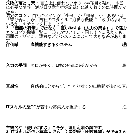
失敗の落とし穴：
画面上に使わないボタンや項目が溢れ、本当
に必要な情報（満期日や意向把握記録）に辿り着くのに時間がか
かる。
選定のコツ：
自社のメインが「生保」か「損保」か、あるいは
「乗り合い」か。自社のスタイルに必要な機能に「絞り込まれて
いるか」をチェックしましょう。
2. 「機能の有無」ではなく「使いやすさ（入力の楽さ）」で選ぶ
カタログの機能一覧に「◯」がついていて同じように見えても、
画面のデザイン、遷移などがシステムによって大きな差がありま
す。
評価軸
高機能すぎるシステム
理想
入力の手間
項目が多く、1件の登録に5分かかる
最小
直感性
直感的に分からず、たどり着くのに時間が掛かる
直感
ITスキルの壁
PCが苦手な募集人が挫折する
抵抗
主観的な「使いやすさ」こそが、運用定着の鍵です。
3. ITスキルの低い募集人でも「面談記録・比較推奨」ができるか