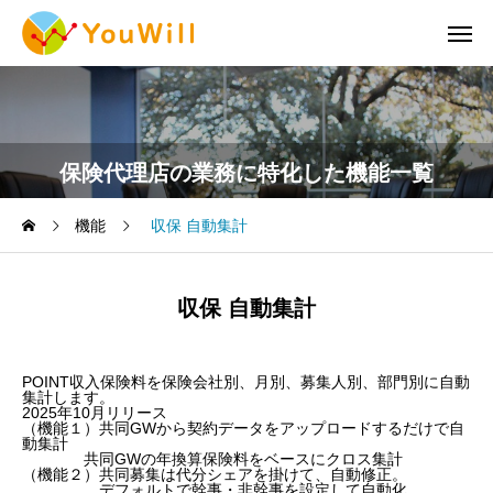
保険代理店の業務に特化した機能一覧
機能
収保 自動集計
収保 自動集計
POINT
収入保険料を保険会社別、月別、募集人別、部門別に自動
集計します。
2025年10月リリース
（機能１）共同GWから契約データをアップロードするだけで自
動集計
共同GWの年換算保険料をベースにクロス集計
（機能２）共同募集は代分シェアを掛けて、自動修正。
デフォルトで幹事・非幹事を設定して自動化