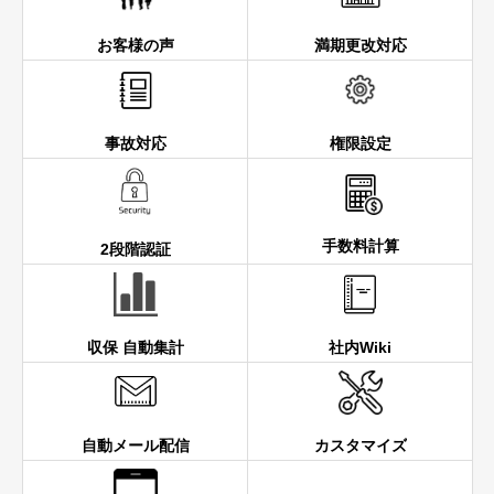
お客様の声
満期更改対応
事故対応
権限設定
手数料計算
2段階認証
収保 自動集計
社内Wiki
自動メール配信
カスタマイズ